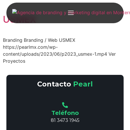
USMEX
Branding Branding / Web USMEX
https://pearlmx.com/wp-
content/uploads/2023/06/p2023_usmex-1.mp4 Ver
Proyectos
Contacto
Pearl
Teléfono
81 3473 1945